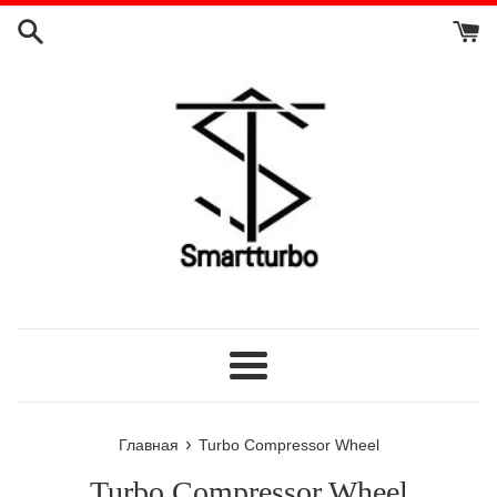
Перейти
к
контенту
Меню
›
Главная
Turbo Compressor Wheel
Turbo Compressor Wheel