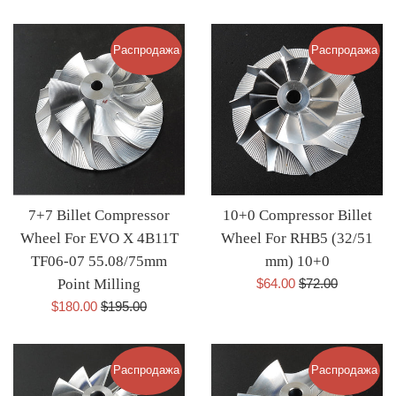
со
цена
со
цена
скидкой
скидкой
Распродажа
Распродажа
7+7 Billet Compressor
10+0 Compressor Billet
Wheel For EVO X 4B11T
Wheel For RHB5 (32/51
TF06-07 55.08/75mm
mm) 10+0
Цена
Обычная
Point Milling
$64.00
$72.00
со
цена
Цена
Обычная
$180.00
$195.00
скидкой
со
цена
скидкой
Распродажа
Распродажа