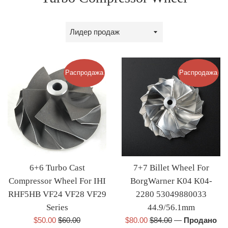
Сортировка
Распродажа
Распродажа
6+6 Turbo Cast
7+7 Billet Wheel For
Compressor Wheel For IHI
BorgWarner K04 K04-
RHF5HB VF24 VF28 VF29
2280 53049880033
Series
44.9/56.1mm
Цена
Обычная
Цена
Обычная
$50.00
$60.00
$80.00
$84.00
—
Продано