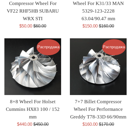
Compressor Wheel For
Wheel For K31/33 MAN
VF22 RHF5HB SUBARU
5329-123-2228
WRX STI
63.04/90.47 mm
Цена
Обычная
Цена
Обычная
$50.00
$60.00
$150.00
$160.00
со
цена
со
цена
скидкой
скидкой
Распродажа
Распродажа
8+8 Wheel For Holset
7+7 Billet Compressor
Cummins HX83 100 / 152
Wheel For Performance
mm
Greddy T78-33D 66/90mm
Цена
Обычная
Цена
Обычная
$440.00
$450.00
$160.00
$170.00
со
цена
со
цена