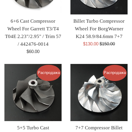
6+6 Cast Compressor
Billet Turbo Compressor
Wheel For Garrett T3/T4
Wheel For BorgWarner
T04E 2.23"/2.95" / Trim 57
K24 58.9/84.6mm 7+7
Цена
Обычная
/ 442476-0014
$130.00
$150.00
со
цена
Обычная
$60.00
скидкой
цена
Распродажа
Распродажа
5+5 Turbo Cast
7+7 Compressor Billet