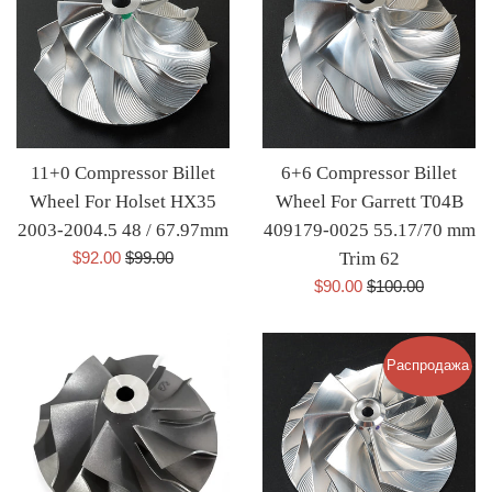
11+0 Compressor Billet
6+6 Compressor Billet
Wheel For Holset HX35
Wheel For Garrett T04B
2003-2004.5 48 / 67.97mm
409179-0025 55.17/70 mm
Цена
Обычная
$92.00
$99.00
Trim 62
со
цена
Цена
Обычная
$90.00
$100.00
скидкой
со
цена
скидкой
Распродажа