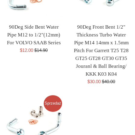
90Deg Side Bent Water
90Deg Front Bent 1/2"
Pipe M12 to 1/2"(12mm)
Thickness Turbo Water
For VOLVO SAAB Series
Pipe M14 14mm x 1.5mm
Cena
Cena
$12.00
$14.90
Pitch For Garrett T25 T28
sprzedaży
regularna
GT25 GT28 GT30 GT35
Jouranl & Ball Bearing/
KKK K03 K04
Cena
Cena
$30.00
$40.00
sprzedaży
regularna
Sprzedaż