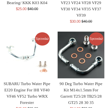
Bearing/ KKK K03 K04
VF23 VF24 VF28 VF29
Cena
Cena
$25.00
$40.00
VF30 VF34 VF35 VF37
sprzedaży
regularna
VF39
Cena
Cena
$30.00
$40.00
sprzedaży
regularna
Sprzedaż
Sprzedaż
SUBARU Turbo Water Pipe
90 Deg Turbo Water Pipe
EJ20 Engine For IHI VF40
Kit M14x1.5mm For
VF46 VF52 Turbo WRX
Garrett T25/28 TB25/28
Forester
GT25 28 30 35