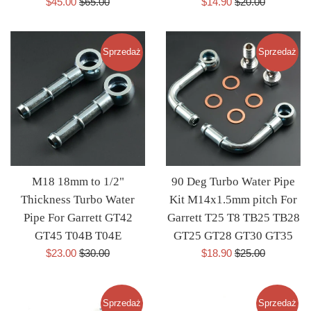
Cena
Cena
Cena
Cena
$45.00
$65.00
$14.90
$20.00
sprzedaży
regularna
sprzedaży
regularna
Sprzedaż
Sprzedaż
M18 18mm to 1/2"
90 Deg Turbo Water Pipe
Thickness Turbo Water
Kit M14x1.5mm pitch For
Pipe For Garrett GT42
Garrett T25 T8 TB25 TB28
GT45 T04B T04E
GT25 GT28 GT30 GT35
Cena
Cena
Cena
Cena
$23.00
$30.00
$18.90
$25.00
sprzedaży
regularna
sprzedaży
regularna
Sprzedaż
Sprzedaż