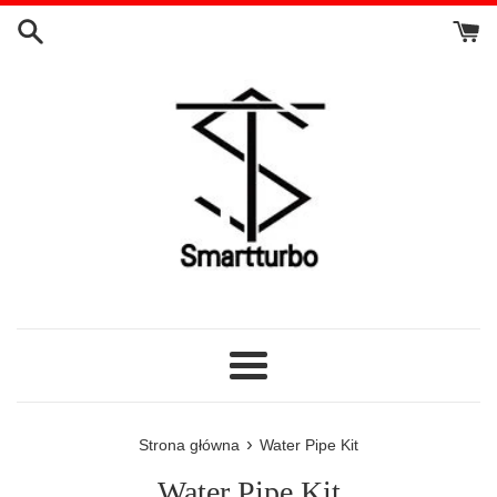
Przejdź
do
treści
Menu
›
Strona główna
Water Pipe Kit
Water Pipe Kit