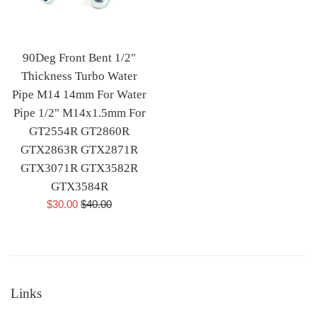
90Deg Front Bent 1/2"
Thickness Turbo Water
Pipe M14 14mm For Water
Pipe 1/2" M14x1.5mm For
GT2554R GT2860R
GTX2863R GTX2871R
GTX3071R GTX3582R
GTX3584R
Cena
Cena
$30.00
$40.00
sprzedaży
regularna
Links