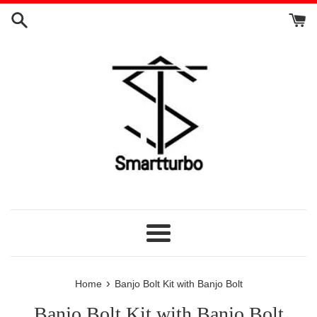
Vai
direttamente
ai
contenuti
Menu
›
Home
Banjo Bolt Kit with Banjo Bolt
Banjo Bolt Kit with Banjo Bolt