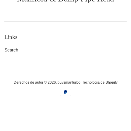
Links
Search
Derechos de autor © 2026,
buysmartturbo
.
Tecnología de Shopify
Métodos
de
pago