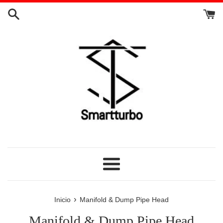
Ir
directamente
al
contenido
Más
›
Inicio
Manifold & Dump Pipe Head
Manifold & Dump Pipe Head